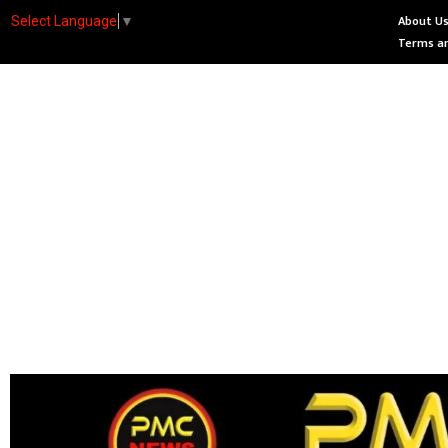
About U
Select Language
▼
Terms an