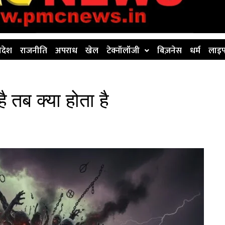
िदेश
राजनीति
अपराध
खेल
टेक्नॉलॉजी
बिज़नेस
धर्म
लाइफ
 तब क्या होता है