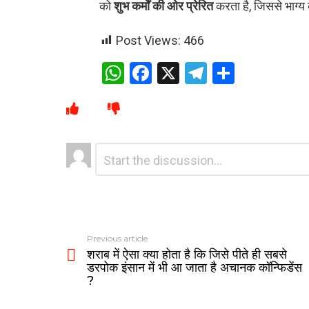
को
शुभ कर्मों की ओर प्रेरित
करता है, जिससे भाग्य
Post Views:
466
W
F
X
T
S
h
a
el
h
at
ce
e
ar
s
b
gr
e
Leave
Comment
A
o
a
*
a
p
o
m
Reply
p
k
Previous article
शराब में ऐसा क्या होता है कि जिसे पीते ही सबसे
डरपोक इंसान में भी आ जाता है अचानक कॉन्फिडेंस
?