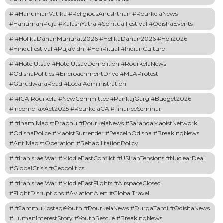
#HanumanVatika #ReligiousAnushthan #RourkelaNews
#HanumanPuja #KalashYatra #SpiritualFestival #OdishaEvents
#HolikaDahanMuhurat2026 #HolikaDahan2026 #Holi2026
#HinduFestival #PujaVidhi #HoliRitual #IndianCulture
#HotelUtsav #HotelUtsavDemolition #RourkelaNews
#OdishaPolitics #EncroachmentDrive #MLAProtest
#GurudwaraRoad #LocalAdministration
#ICAIRourkela #NewCommittee #PankajGarg #Budget2026
#IncomeTaxAct2025 #RourkelaCA #FinanceSeminar
#InamiMaoistPrabhu #RourkelaNews #SarandaMaoistNetwork
#OdishaPolice #MaoistSurrender #PeaceInOdisha #BreakingNews
#AntiMaoistOperation #RehabilitationPolicy
#IranIsraelWar #MiddleEastConflict #USIranTensions #NuclearDeal
#GlobalCrisis #Geopolitics
#IranIsraelWar #MiddleEastFlights #AirspaceClosed
#FlightDisruptions #AviationAlert #GlobalTravel
#JammuHostageYouth #RourkelaNews #DurgaTanti #OdishaNews
#HumanInterestStory #YouthRescue #BreakingNews