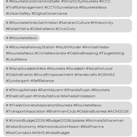
#RourkelaGoSmartAndSafer #SmartCityRourkela #ICCC
#TrafficManagement #CCTVSurveillance #RourkelaNews
#UrbanSafety #DigitalGovernance
#RourkelaHinduSammelan #SanatanCulture #HinduUnity
#KalashYatra #OdishaNews #CivicDuty
#RourkelaNews
#RourkelaRailwayStation #YouthMurder #AvinashYadav
#RourkelaNews #CrimeNewsIndia #OdishaBreaking #TargetKilling
#LocalNews
#SarasSwadeshiMela #Rourkela #Swadeshi #VocalForLocal
#OdishaEvents #RuralEmpowerment #Handicrafts #ORMAS
#Sundargarh #SelfReliance
#ShivajiAkhada #RamNavami #JhandaPujan #Rourkela
#ShastraPujan #HinduFestival #AkhadaProcession
#TrailerOwnersAssociationRourkela #RourkelaNews
#TransportAssociation #BrahmaniClub #OdishaBusiness #AGM2026
#UnionBudget2026 #Budget2026Updates #NirmalaSitharaman
#IndianEconomy #SemiconductorMission #BioPharma
#RailCorridors #AIIMS #IndiaBudget