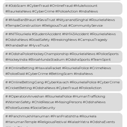
#JobScam #CyberFraud #OnlineFraud #MuleAccount
#RaurkelaNews #CyberCrime #PoliceAction #IndiaNews
#MaaBanBhauri #SevaTrust #NityanandSinghal #RourkelaNews
#TempleConstruction #ReligiousTrust #CommunityService
#NITRourkela #StudentAccident #NH143Accident #RourkelaNews
#OdishaNews #RoadSafety #BreakingNews #CampusTragedy
#Khandadhar #HyvaTruck
#OdishaPoliceHockeyChampionship #RourkelaNews #PoliceSports
#HockeyIndia #BirsaMundaStadium #OdishaSports #TeamSpirit
#OnlineBetting #HawalaRacket #RourkelaPolice #CrimeNews
#PoliceRaid #CyberCrime #BettingScam #IndiaNews
#OnlineBettingGang #CyberKavach #RourkelaPolice #CyberCrime
#CricketBetting #OdishaNews #CyberFraud #PoliceAction
#OperationAnveshan #RourkelaPolice #HumanTrafficking
#WomenSafety #ChildRescue #MissingPersons #OdishaNews
#PoliceSuccess #SocialSecurity
#PanchmukhiHanuman #PranPratishtha #Rourkela
#HanumanTemple #ReligiousFestival #KalashYatra #OdishaEvents