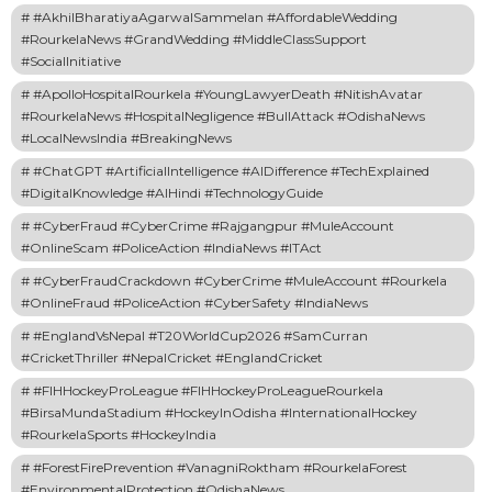
#AkhilBharatiyaAgarwalSammelan #AffordableWedding
#RourkelaNews #GrandWedding #MiddleClassSupport
#SocialInitiative
#ApolloHospitalRourkela #YoungLawyerDeath #NitishAvatar
#RourkelaNews #HospitalNegligence #BullAttack #OdishaNews
#LocalNewsIndia #BreakingNews
#ChatGPT #ArtificialIntelligence #AIDifference #TechExplained
#DigitalKnowledge #AIHindi #TechnologyGuide
#CyberFraud #CyberCrime #Rajgangpur #MuleAccount
#OnlineScam #PoliceAction #IndiaNews #ITAct
#CyberFraudCrackdown #CyberCrime #MuleAccount #Rourkela
#OnlineFraud #PoliceAction #CyberSafety #IndiaNews
#EnglandVsNepal #T20WorldCup2026 #SamCurran
#CricketThriller #NepalCricket #EnglandCricket
#FIHHockeyProLeague #FIHHockeyProLeagueRourkela
#BirsaMundaStadium #HockeyInOdisha #InternationalHockey
#RourkelaSports #HockeyIndia
#ForestFirePrevention #VanagniRoktham #RourkelaForest
#EnvironmentalProtection #OdishaNews