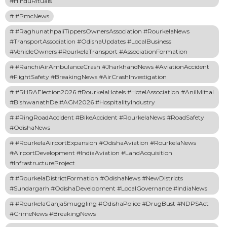
#HinduRituals
#PmcNews
#RaghunathpaliTippersOwnersAssociation #RourkelaNews
#TransportAssociation #OdishaUpdates #LocalBusiness
#VehicleOwners #RourkelaTransport #AssociationFormation
#RanchiAirAmbulanceCrash #JharkhandNews #AviationAccident
#FlightSafety #BreakingNews #AirCrashInvestigation
#RHRAElection2026 #RourkelaHotels #HotelAssociation #AnilMittal
#BishwanathDe #AGM2026 #HospitalityIndustry
#RingRoadAccident #BikeAccident #RourkelaNews #RoadSafety
#OdishaNews
#RourkelaAirportExpansion #OdishaAviation #RourkelaNews
#AirportDevelopment #IndiaAviation #LandAcquisition
#InfrastructureProject
#RourkelaDistrictFormation #OdishaNews #NewDistricts
#Sundargarh #OdishaDevelopment #LocalGovernance #IndiaNews
#RourkelaGanjaSmuggling #OdishaPolice #DrugBust #NDPSAct
#CrimeNews #BreakingNews