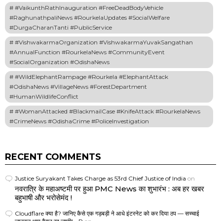
#VaikunthRathInauguration #FreeDeadBodyVehicle
#RaghunathpaliNews #RourkelaUpdates #SocialWelfare
#DurgaCharanTanti #PublicService
#VishwakarmaOrganization #VishwakarmaYuvakSangathan
#AnnualFunction #RourkelaNews #CommunityEvent
#SocialOrganization #OdishaNews
#WildElephantRampage #Rourkela #ElephantAttack
#OdishaNews #VillageNews #ForestDepartment
#HumanWildlifeConflict
#WomanAttacked #BlackmailCase #KnifeAttack #RourkelaNews
#CrimeNews #OdishaCrime #PoliceInvestigation
RECENT COMMENTS
Justice Suryakant Takes Charge as 53rd Chief Justice of India
on
नवरात्रि के महाअष्टमी पर हुआ PMC News का शुभारंभ : अब हर खबर
बहुभाषी और भरोसेमंद !
Cloudflare क्या है? जानिए कैसे एक गड़बड़ी ने आधे इंटरनेट को कर दिया ठप — सच्चाई