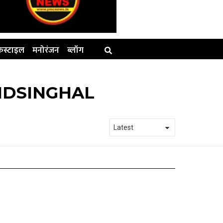
स्टाइल
मनोरंजन
ब्लॉग
NDSINGHAL