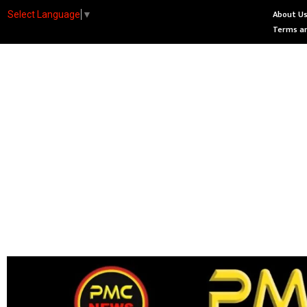
About U
Select Language
▼
Terms an