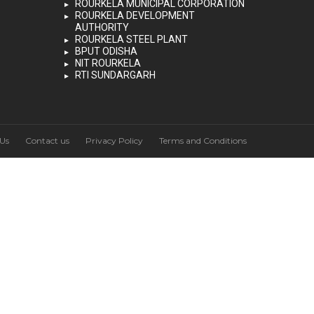
ROURKELA MUNICIPAL CORPORATION
ROURKELA DEVELOPMENT
AUTHORITY
ROURKELA STEEL PLANT
BPUT ODISHA
NIT ROURKELA
RTI SUNDARGARH
Us
Contact us
Privacy Policy
Terms and Conditions