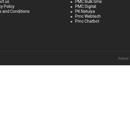
ct us
PMC Bulk Sms
cy Policy
PMC Digital
 and Conditions
PK Natulya
Pmc Webtech
Pmc Chatbot
About 