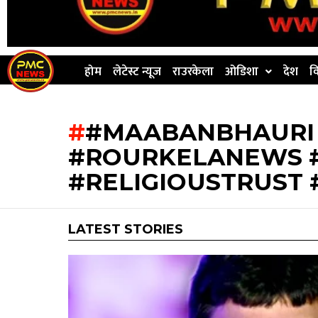
होम
लेटेस्ट न्यूज
राउरकेला
ओडिशा
देश
व
#MAABANBHAURI 
#ROURKELANEWS 
#RELIGIOUSTRUST
LATEST STORIES