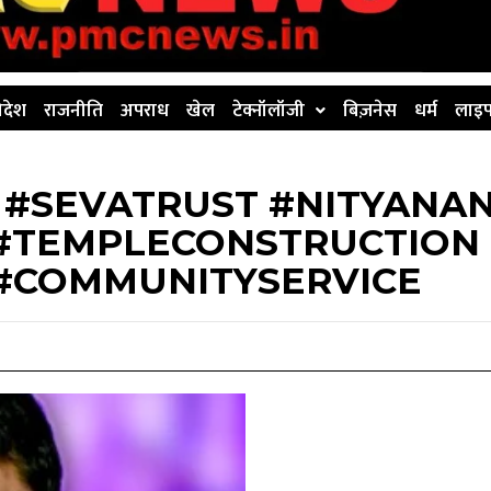
िदेश
राजनीति
अपराध
खेल
टेक्नॉलॉजी
बिज़नेस
धर्म
लाइफ
#SEVATRUST #NITYANA
#TEMPLECONSTRUCTION
 #COMMUNITYSERVICE