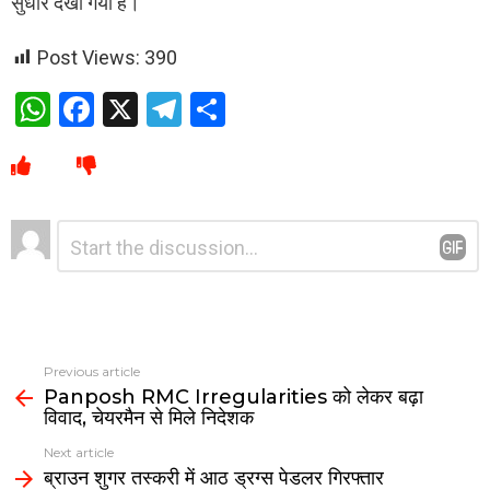
सुधार देखा गया है।
Post Views:
390
W
F
X
T
S
h
a
el
h
at
ce
e
ar
s
b
gr
e
Leave
Comment
A
o
a
*
a
p
o
m
Reply
p
k
Previous article
Panposh RMC Irregularities को लेकर बढ़ा
विवाद, चेयरमैन से मिले निदेशक
Next article
ब्राउन शुगर तस्करी में आठ ड्रग्स पेडलर गिरफ्तार