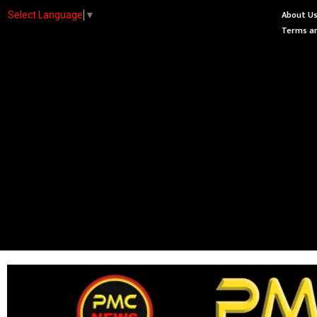
About U
Select Language
▼
Terms an