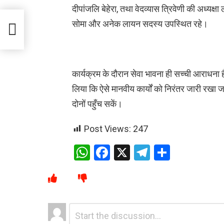
दीपांजलि बेहेरा, तथा वेदव्यास त्रिवेणी की अध्यक्षा 
 सरदार
सोमा और अनेक लायन सदस्य उपस्थित रहे।
कार्यक्रम के दौरान सेवा भावना ही सच्ची आराधना 
लिया कि ऐसे मानवीय कार्यों को निरंतर जारी रखा जा
दोनों पहुँच सकें।
Post Views:
247
W
F
X
T
S
h
a
el
h
at
ce
e
ar
s
b
gr
e
Leave
Comment
A
o
a
*
a