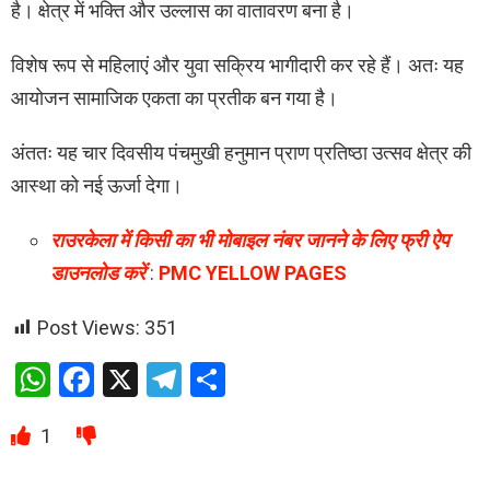
है। क्षेत्र में भक्ति और उल्लास का वातावरण बना है।
विशेष रूप से महिलाएं और युवा सक्रिय भागीदारी कर रहे हैं। अतः यह
आयोजन सामाजिक एकता का प्रतीक बन गया है।
अंततः यह चार दिवसीय पंचमुखी हनुमान प्राण प्रतिष्ठा उत्सव क्षेत्र की
आस्था को नई ऊर्जा देगा।
राउरकेला में किसी का भी मोबाइल नंबर जानने के लिए फ्री ऐप
डाउनलोड करें
:
PMC YELLOW PAGES
Post Views:
351
W
F
X
T
S
h
a
el
h
1
at
ce
e
ar
s
b
gr
e