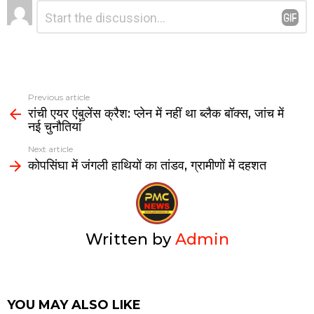
Leave
Comment
A
o
a
*
a
p
o
m
Reply
p
k
Previous article
रांची एयर एंबुलेंस क्रैश: प्लेन में नहीं था ब्लैक बॉक्स, जांच में
नई चुनौतियां
Next article
कोपसिंघा में जंगली हाथियों का तांडव, ग्रामीणों में दहशत
Written by
Admin
YOU MAY ALSO LIKE