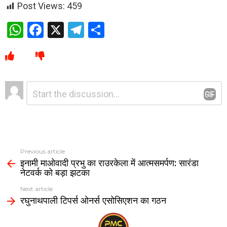
Post Views:
459
W
F
X
T
S
h
a
el
h
at
ce
e
ar
s
b
gr
e
Leave
Comment
A
o
a
*
a
p
o
m
Reply
p
k
Previous article
इनामी माओवादी प्रभु का राउरकेला में आत्मसमर्पण: सारंडा
नेटवर्क को बड़ा झटका
Next article
रघुनाथपाली टिपर्स ओनर्स एसोसिएशन का गठन