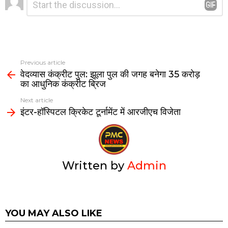
A
o
a
*
a
p
o
m
Reply
p
k
Previous article
वेदव्यास कंक्रीट पुल: झूला पुल की जगह बनेगा 35 करोड़
का आधुनिक कंक्रीट ब्रिज
Next article
इंटर-हॉस्पिटल क्रिकेट टूर्नामेंट में आरजीएच विजेता
Written by
Admin
YOU MAY ALSO LIKE