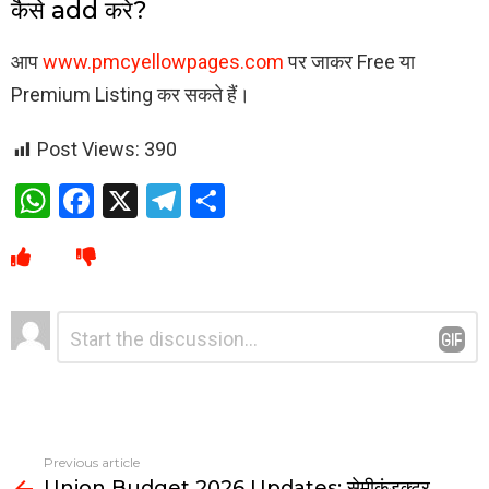
कैसे add करे?
आप
www.pmcyellowpages.com
पर जाकर Free या
Premium Listing कर सकते हैं।
Post Views:
390
W
F
X
T
S
h
a
el
h
at
ce
e
ar
s
b
gr
e
Leave
Comment
A
o
a
*
a
p
o
m
Reply
p
k
Previous article
Union Budget 2026 Updates: सेमीकंडक्टर,