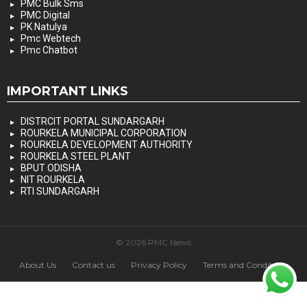
PMC Bulk Sms
PMC Digital
PK Natulya
Pmc Webtech
Pmc Chatbot
IMPORTANT LINKS
DISTRCIT PORTAL SUNDARGARH
ROURKELA MUNICIPAL CORPORATION
ROURKELA DEVELOPMENT AUTHORITY
ROURKELA STEEL PLANT
BPUT ODISHA
NIT ROURKELA
RTI SUNDARGARH
© 2026 PMC News
About Us
Contact us
Privacy Policy
Terms and Conditions