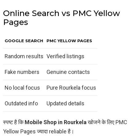
Online Search vs PMC Yellow
Pages
GOOGLE SEARCH
PMC YELLOW PAGES
Random results
Verified listings
Fake numbers
Genuine contacts
No local focus
Pure Rourkela focus
Outdated info
Updated details
स्पष्ट है कि
Mobile Shop in Rourkela
खोजने के लिए PMC
Yellow Pages ज्यादा reliable है।