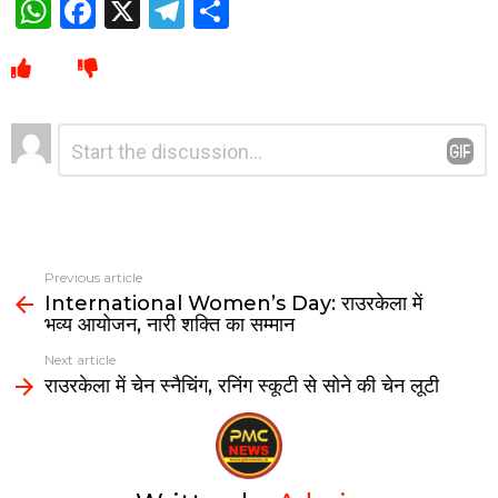
W
F
X
T
S
h
a
el
h
at
ce
e
ar
s
b
gr
e
Leave
Comment
A
o
a
*
a
p
o
m
Reply
p
k
Previous article
International Women’s Day: राउरकेला में
भव्य आयोजन, नारी शक्ति का सम्मान
Next article
राउरकेला में चेन स्नैचिंग, रनिंग स्कूटी से सोने की चेन लूटी