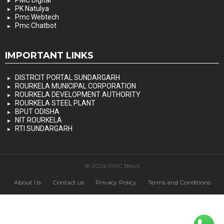
PMC Digital
PK Natulya
Pmc Webtech
Pmc Chatbot
IMPORTANT LINKS
DISTRCIT PORTAL SUNDARGARH
ROURKELA MUNICIPAL CORPORATION
ROURKELA DEVELOPMENT AUTHORITY
ROURKELA STEEL PLANT
BPUT ODISHA
NIT ROURKELA
RTI SUNDARGARH
© 2026 PMC News
About Us
Contact us
Privacy Policy
Terms and Conditions