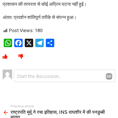
प्रशासन की तत्परता से कोई अप्रिय घटना नहीं हुई।
अंततः प्रदर्शन शांतिपूर्ण तरीके से संपन्न हुआ।
Post Views:
180
W
F
X
T
S
h
a
el
h
at
ce
e
ar
s
b
gr
e
Leave
Comment
A
o
a
*
a
p
o
m
Reply
p
k
Previous article
राष्ट्रपति मुर्मू ने रचा इतिहास, INS वाघशीर में की पनडुब्बी
यात्रा