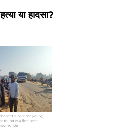
 हत्या या हादसा?
e the spot where the young
 found in a field near
ndomunda.