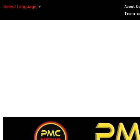
About U
Select Language
▼
Terms an