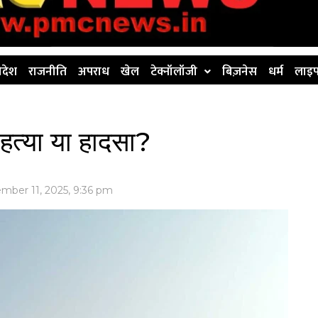
िदेश
राजनीति
अपराध
खेल
टेक्नॉलॉजी
बिज़नेस
धर्म
लाइफ
 हत्या या हादसा?
mber 11, 2025, 9:36 pm