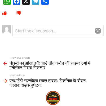
W
F
X
T
S
h
a
el
h
at
ce
e
ar
s
b
gr
e
Leave
Comment
A
o
a
*
a
p
o
m
Reply
p
k
Previous article
नौकरी का झांसा ठगी: साढ़े तीन करोड़ की साइबर ठगी में
मनोरंजन मिश्रा गिरफ्तार
Next article
एनआईटी राउरकेला छात्र हादसा: पिकनिक के दौरान
दर्दनाक सड़क दुर्घटना