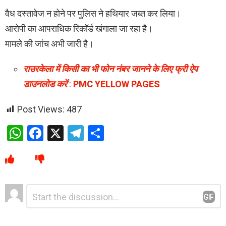
वैध दस्तावेज न होने पर पुलिस ने हथियार जब्त कर लिया।
आरोपी का आपराधिक रिकॉर्ड खंगाला जा रहा है।
मामले की जांच अभी जारी है।
राउरकेला में किसी का भी फोन नंबर जानने के लिए फ्री ऐप
डाउनलोड करें
:
PMC YELLOW PAGES
Post Views:
487
W
F
X
T
S
h
a
el
h
at
ce
e
ar
s
b
gr
e
Leave
Comment
A
o
a
*
a
p
o
m
Reply