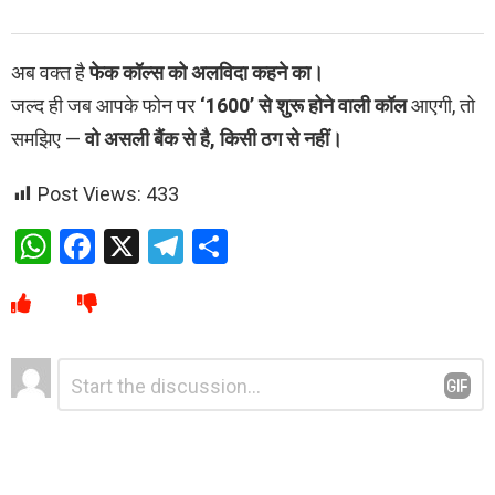
अब वक्त है
फेक कॉल्स को अलविदा कहने का।
जल्द ही जब आपके फोन पर
‘1600’ से शुरू होने वाली कॉल
आएगी, तो
समझिए —
वो असली बैंक से है, किसी ठग से नहीं।
Post Views:
433
W
F
X
T
S
h
a
el
h
at
ce
e
ar
s
b
gr
e
Leave
Comment
A
o
a
*
a
p
o
m
Reply
p
k