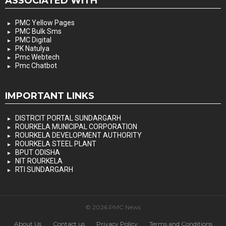
ASSOCIATED WITH
PMC Yellow Pages
PMC Bulk Sms
PMC Digital
PK Natulya
Pmc Webtech
Pmc Chatbot
IMPORTANT LINKS
DISTRCIT PORTAL SUNDARGARH
ROURKELA MUNICIPAL CORPORATION
ROURKELA DEVELOPMENT AUTHORITY
ROURKELA STEEL PLANT
BPUT ODISHA
NIT ROURKELA
RTI SUNDARGARH
© 2026 PMC News
About Us
Contact us
Privacy Policy
Terms and Conditions