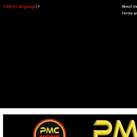
About U
Select Language
▼
Terms an