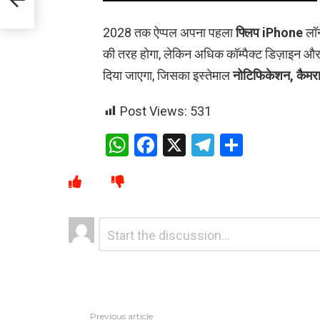
2028 तक ऐप्पल अपना पहला
फ्लिप iPhone
लॉन
की तरह होगा, लेकिन अधिक कॉम्पैक्ट डिज़ाइन और प
दिया जाएगा, जिसका इस्तेमाल
नोटिफिकेशन, कैमरा 
Post Views:
531
W
F
X
T
S
h
a
el
h
at
ce
e
ar
s
b
gr
e
Leave
Comment
A
o
a
*
a
p
o
m
Reply
p
k
Previous article