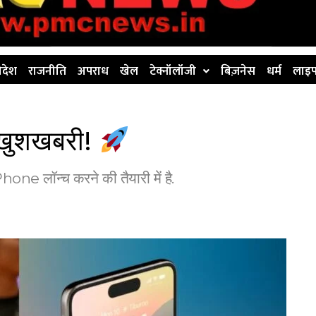
िदेश
राजनीति
अपराध
खेल
टेक्नॉलॉजी
बिज़नेस
धर्म
लाइफ
़ी खुशखबरी!
Phone लॉन्च करने की तैयारी में है.