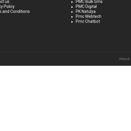
ct us
PMC Bulk Sms
cy Policy
PMC Digital
 and Conditions
PK Natulya
Pmc Webtech
Pmc Chatbot
About 