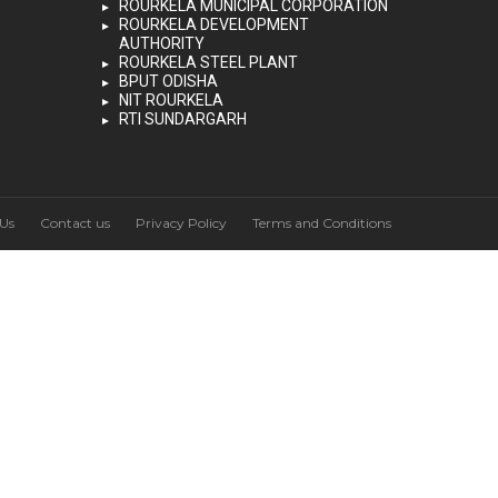
ROURKELA MUNICIPAL CORPORATION
ROURKELA DEVELOPMENT
AUTHORITY
ROURKELA STEEL PLANT
BPUT ODISHA
NIT ROURKELA
RTI SUNDARGARH
Us
Contact us
Privacy Policy
Terms and Conditions