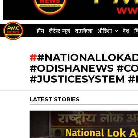
होम
लेटेस्ट न्यूज
राउरकेला
ओडिशा
देश
व
#NATIONALLOKA
#ODISHANEWS #C
#JUSTICESYSTEM 
LATEST STORIES