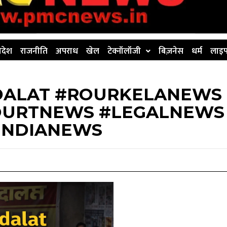
िदेश
राजनीति
अपराध
खेल
टेक्नॉलॉजी
बिज़नेस
धर्म
लाइफ
DALAT #ROURKELANEWS
OURTNEWS #LEGALNEWS
#INDIANEWS