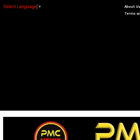
About U
Select Language
▼
Terms an